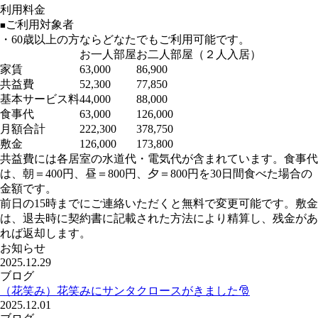
利用料金
ご利用対象者
■
・60歳以上の方ならどなたでもご利用可能です。
お一人部屋
お二人部屋（２人入居）
家賃
63,000
86,900
共益費
52,300
77,850
基本サービス料
44,000
88,000
食事代
63,000
126,000
月額合計
222,300
378,750
敷金
126,000
173,800
共益費には各居室の水道代・電気代が含まれています。食事代
は、朝＝400円、昼＝800円、夕＝800円を30日間食べた場合の
金額です。
前日の15時までにご連絡いただくと無料で変更可能です。敷金
は、退去時に契約書に記載された方法により精算し、残金があ
れば返却します。
お知らせ
2025.12.29
ブログ
（花笑み）花笑みにサンタクロースがきました🎅
2025.12.01