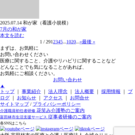
2025.07.14
和が家（看護小規模）
7月の和が家
本文を読む
1 / 29
1
2
3
4
5
...
10
20
...
»
最後 »
まずは、お気軽に
お問い合わせください
医療に関すること、介護やリハビリに関することなど
どんなことでも気になることがあれば、
お気軽にご相談ください。
お問い合わせ
▲
トップ
｜
事業紹介
｜
法人理念
｜
法人概要
｜
採用情報
｜
ブ
ログ
｜
お知らせ
｜
アクセス
｜
お問合せ
サイトマップ
/
プライバシーポリシー
花笑み介護塾のご案内
介護職員初任者研修
従事者研修のご案内
富田林市生活支援サービス
各SNSはこちら